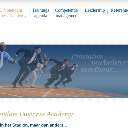
C Volendam
Trainings
Competentie-
Leadership
Referenti
iness Academy
agenda
management
endam Business Academy
in het Stadion, maar dan anders...