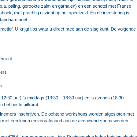
 o.a. paling, gerookte zalm en garnalen) en een schotel met Franse
hoek, met prachtig uitzicht op het speelveld. En de investering is
tandaardtarief.
ractief. U krijgt tips waar u direct mee aan de slag kunt. De volgende
gement
pers
er
2:30 uur) ’s middags (13:30 – 16:30 uur) en 's avonds (18:30 –
u het beste uitkomt.
nemers inschrijven. De ochtend workshops worden afgesloten met
n met een lunch en voorafgaand aan de avondworkshops worden
r €254,- per persoon excl. btw. Businessclub leden betalen slechts