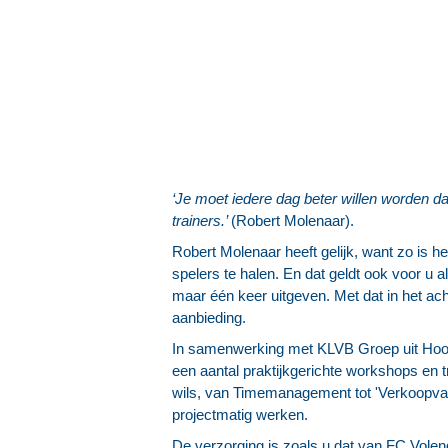
‘Je moet iedere dag beter willen worden d
trainers.’
(Robert Molenaar).
Robert Molenaar heeft gelijk, want zo is h
spelers te halen. En dat geldt ook voor u 
maar één keer uitgeven. Met dat in het a
aanbieding.
In samenwerking met KLVB Groep uit Hoor
een aantal praktijkgerichte workshops en t
wils, van Timemanagement tot 'Verkoopvaa
projectmatig werken.
De verzorging is zoals u dat van FC Volen