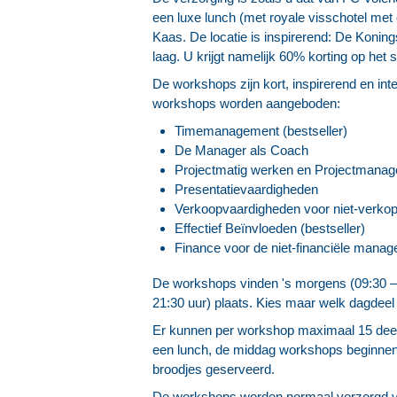
een luxe lunch (met royale visschotel met
Kaas. De locatie is inspirerend: De Konings
laag. U krijgt namelijk 60% korting op het s
De workshops zijn kort, inspirerend en inte
workshops worden aangeboden:
Timemanagement (bestseller)
De Manager als Coach
Projectmatig werken en Projectmana
Presentatievaardigheden
Verkoopvaardigheden voor niet-verko
Effectief Beïnvloeden (bestseller)
Finance voor de niet-financiële manag
De workshops vinden 's morgens (09:30 – 1
21:30 uur) plaats. Kies maar welk dagdeel 
Er kunnen per workshop maximaal 15 deel
een lunch, de middag workshops beginne
broodjes geserveerd.
De workshops worden normaal verzorgd voo