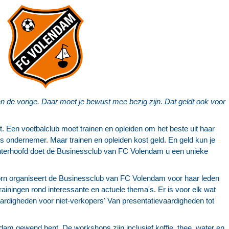
an de vorige. Daar moet je bewust mee bezig zijn. Dat geldt ook voor
et. Een voetbalclub moet trainen en opleiden om het beste uit haar
als ondernemer. Maar trainen en opleiden kost geld. En geld kun je
chterhoofd doet de Businessclub van FC Volendam u een unieke
n organiseert de Businessclub van FC Volendam voor haar leden
rainingen rond interessante en actuele thema's. Er is voor elk wat
rdigheden voor niet-verkopers' Van presentatievaardigheden tot
dam gewend bent. De workshops zijn inclusief koffie, thee, water en